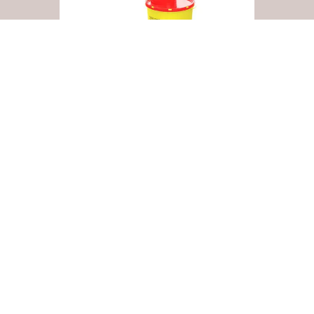
PLATEAU PBS 0_6 – 0_8 – 1_5 – 2
KETER CANADA