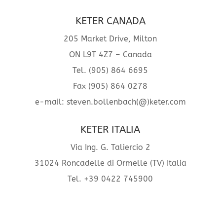
KETER CANADA
205 Market Drive, Milton
ON L9T 4Z7 – Canada
Tel. (905) 864 6695
Fax (905) 864 0278
e-mail: steven.bollenbach(@)keter.com
KETER ITALIA
Via Ing. G. Taliercio 2
31024 Roncadelle di Ormelle (TV) Italia
Tel. +39 0422 745900
Fax +39 0422 205616
e-mail: apmedical(@)keter.com